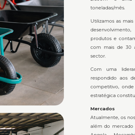
toneladas/mês.
Utilizamos as mai
desenvolvimento
produtos e contam
com mais de 30 a
sector.
Com uma lidera
respondido aos d
competitivo, onde
estratégica constit
Mercados
Atualmente, os nos
além do mercado n
Angola, Moçambi