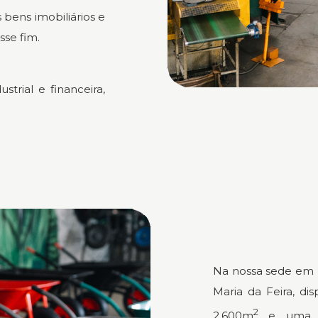
ens imobiliários e
sse fim.
strial e financeira,
Na nossa sede em 
Maria da Feira, d
2
2.600m
e uma c