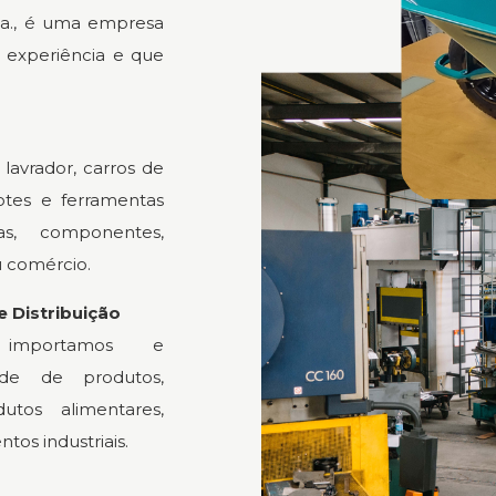
Lda., é uma empresa
 experiência e que
lavrador, carros de
otes e ferramentas
as, componentes,
u comércio.
 Distribuição
, importamos e
ade de produtos,
utos alimentares,
tos industriais.